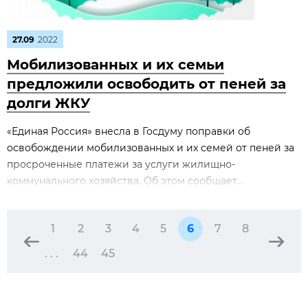
27.09
2022
Мобилизованных и их семьи
предложили освободить от пеней за
долги ЖКУ
«Единая Россия» внесла в Госдуму поправки об
освобождении мобилизованных и их семей от пеней за
просроченные платежи за услуги жилищно-
коммунального хозяйства. Об этом сообщает...
1
2
3
4
5
6
7
8
. . .
44
45