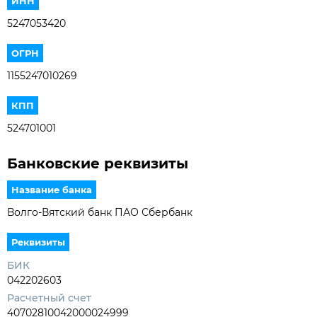
ИНН
5247053420
ОГРН
1155247010269
КПП
524701001
Банковские реквизиты
Название банка
Волго-Вятский банк ПАО Сбербанк
Реквизиты
БИК
042202603
Расчетный счет
40702810042000024999